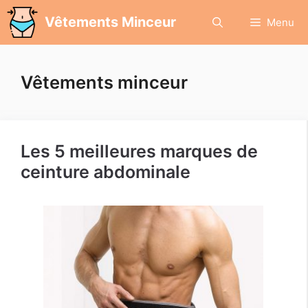
Aller
Vêtements Minceur
Menu
au
contenu
Vêtements minceur
Les 5 meilleures marques de
ceinture abdominale