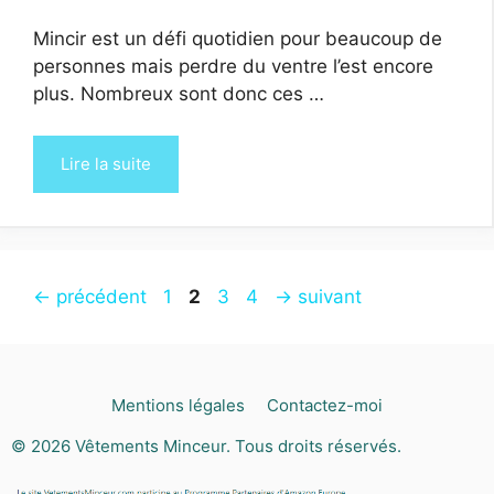
Mincir est un défi quotidien pour beaucoup de
personnes mais perdre du ventre l’est encore
plus. Nombreux sont donc ces …
Lire la suite
Page
Page
Page
Page
←
précédent
1
2
3
4
→
suivant
Mentions légales
Contactez-moi
© 2026
Vêtements Minceur
. Tous droits réservés.