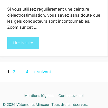
Si vous utilisez régulièrement une ceinture
d’électrostimulation, vous savez sans doute que
les gels conducteurs sont incontournables.
Zoom sur cet …
Lire la suite
Page
Page
Page
1
2
…
4
→
suivant
Mentions légales
Contactez-moi
© 2026
Vêtements Minceur
. Tous droits réservés.