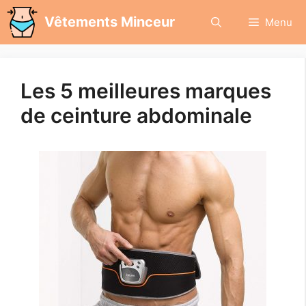
Aller
Vêtements Minceur
Menu
au
contenu
Les 5 meilleures marques
de ceinture abdominale