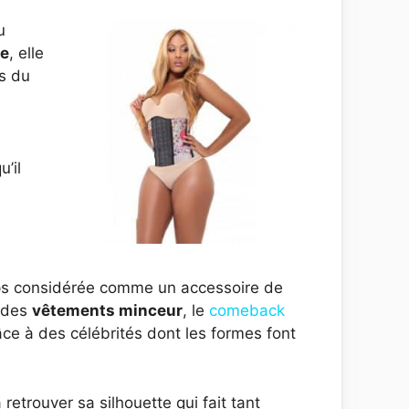
u
te
, elle
es du
’il
ps considérée comme un accessoire de
t des
vêtements minceur
, le
comeback
âce à des célébrités dont les formes font
trouver sa silhouette qui fait tant