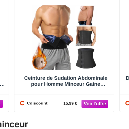
n
Ceinture de Sudation Abdominale
D
a
pour Homme Minceur Gaine
Amincissante Ventre Plat Invisible
Soutien
Cdiscount
15.99 €
minceur