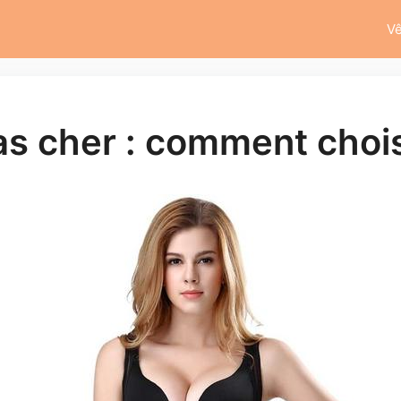
V
s cher : comment chois