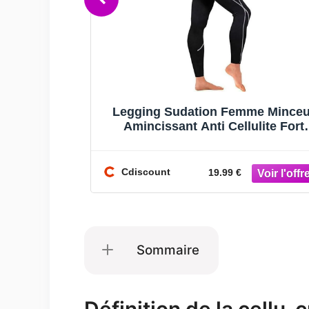
 Push Up
Legging Sudation Femme Minceur
 claro
Amincissant Anti Cellulite Fort
Compression Thermique Sauna
Pantalon
Cdiscount
19.99 €
Sommaire