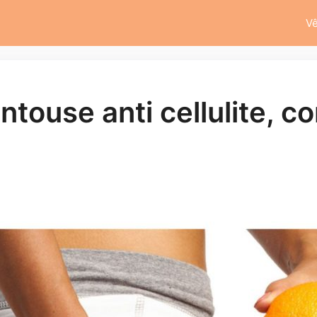
V
touse anti cellulite, co