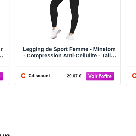
Legging de Sport Femme - Minetom
- Compression Anti-Cellulite - Taille
Haute - Poches - Noir
Cdiscount
29.07 €