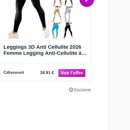
Leggings 3D Anti Cellulite 2026
Appareil ant
Femme Legging Anti-Cellulite à
- KIT Palpe
Compression Minceur Leggings
rouleaux
Femm
Cdiscount
Cdiscount
18.91 €